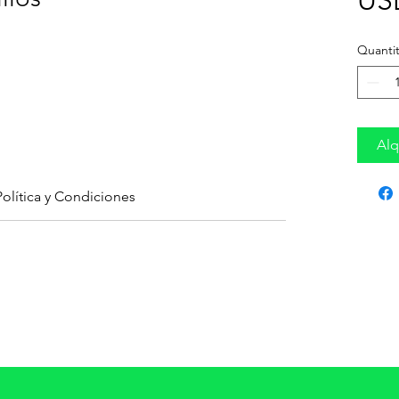
US
Quantit
Alq
Política y Condiciones