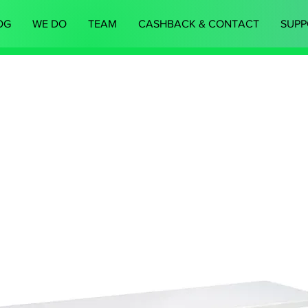
OG
WE DO
TEAM
CASHBACK & CONTACT
SUPP