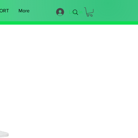
ORT
More
Log In