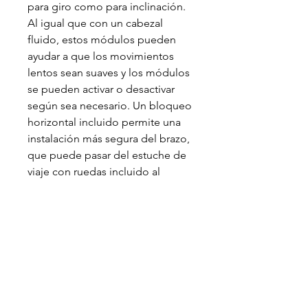
para giro como para inclinación.
Al igual que con un cabezal
fluido, estos módulos pueden
ayudar a que los movimientos
lentos sean suaves y los módulos
se pueden activar o desactivar
según sea necesario. Un bloqueo
horizontal incluido permite una
instalación más segura del brazo,
que puede pasar del estuche de
viaje con ruedas incluido al
montaje en el trípode en
aproximadamente tres minutos.
Material of Construction:
Aluminum
Payload Capacity: 44.1 lb / 20 kg
Extension Range: 48 to 67.7" / 122
to 172 cm Tripod Attachment:100