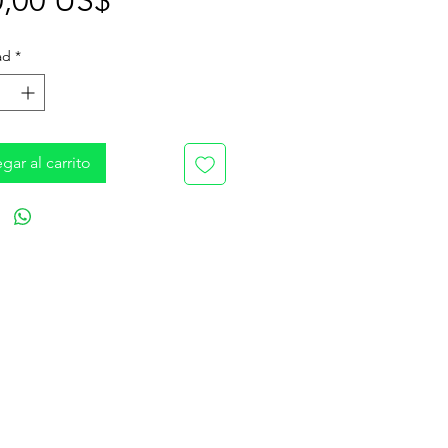
0,00 US$
ad
*
gar al carrito