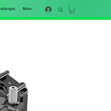
allenges
More
Iniciar sesión