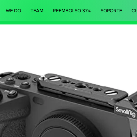
WE DO
TEAM
REEMBOLSO 37%
SOPORTE
Ch