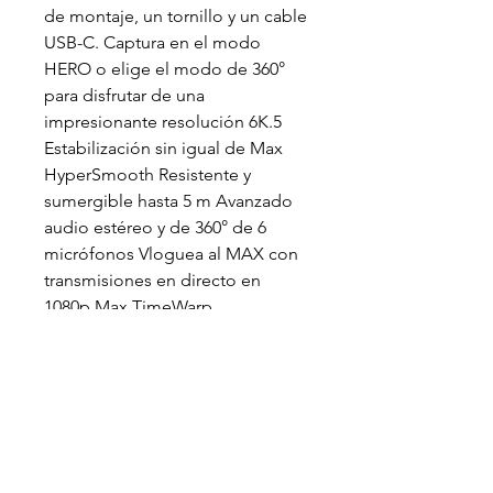
de montaje, un tornillo y un cable
USB-C. Captura en el modo
HERO o elige el modo de 360°
para disfrutar de una
impresionante resolución 6K.5
Estabilización sin igual de Max
HyperSmooth Resistente y
sumergible hasta 5 m Avanzado
audio estéreo y de 360° de 6
micrófonos Vloguea al MAX con
transmisiones en directo en
1080p Max TimeWarp,
PowerPano, 4 lentes digitales y
mucho más para clavar la toma .
Compatible con la aplicación
Quik
ALQUILER INCLUYE:
10 baterías