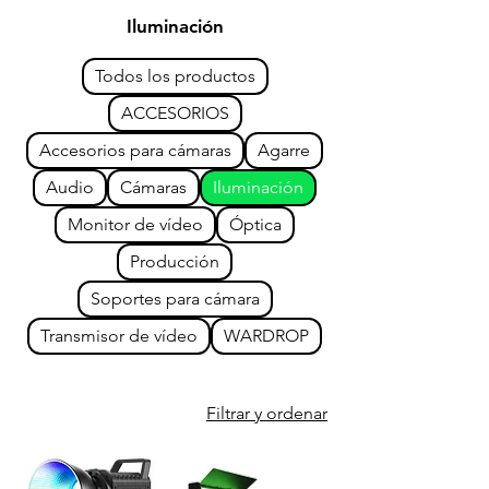
Iluminación
Todos los productos
ACCESORIOS
Accesorios para cámaras
Agarre
Audio
Cámaras
Iluminación
Monitor de vídeo
Óptica
Producción
Soportes para cámara
Transmisor de vídeo
WARDROP
Filtrar y ordenar