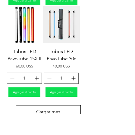
Agregar al carrito
Agregar al carrito
Tubos LED
Tubos LED
PavoTube 15X II
PavoTube 30c
Precio
Precio
60,00 US$
40,00 US$
Agregar al carrito
Agregar al carrito
Cargar más