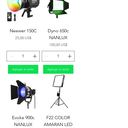
Neewer 150C
Dyno 650c
NANLUX
Precio
25,00 US$
Precio
100,00 US$
Agregar al carrito
Agregar al carrito
Evoke 900c
F22 COLOR
NANLUX
AMARAN LED